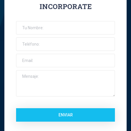
INCORPORATE
José Ernesto Orellana Muñoz
Jose Espinoza R
Jose Francisco Montes Concha
José Ignacio Riquelme Alvear
José Miguel Gatica Howard
José Miguel Gazitúa Swett
Jose Miguel Saez Del Pino
ENVIAR
Juan Carlos Troncoso