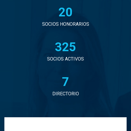
20
John Eduardo Droguett Saavedra
Jorge Arancibia Pascal
SOCIOS HONORARIOS
Jorge Eduardo Burgos Arredondo
330
Jorge Enrique Espinosa Sepulveda
SOCIOS ACTIVOS
Jorge Ignacio Vargas Martinez
7
Jorge Manuel Andrade Tabali
DIRECTORIO
Jorge Narbona Trujillo
Jorge Osvaldo Araya Zamorano
Jose Antonio Middleton Duran