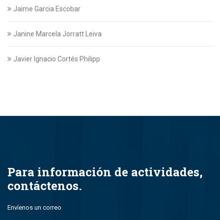
Jaime Garcia Escobar
Janine Marcela Jorratt Leiva
Javier Ignacio Cortés Philipp
Javier Swett Lira
Javiera Alejandra Suazo Lopez
Javiera Ignacia Bullemore Lasarte
Jazmin Gajardo
Para información de actividades,
contáctenos.
Jean Paul Leal Torres
Envíenos un correo
John Alfredo Parada Montero