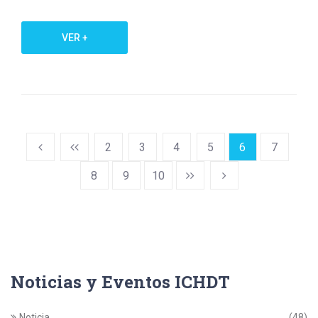
VER +
2
3
4
5
6
7
8
9
10
Noticias y Eventos ICHDT
Noticia
(48)