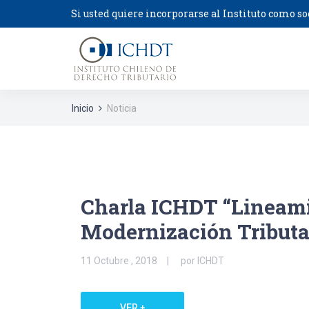
Si usted quiere incorporarse al Instituto como so
Inicio
Noticia
Charla ICHDT “Lineami
Modernización Tributar
11 Octubre , 2018
por ICHDT
VER +