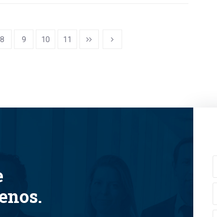
8
9
10
11
e
tenos.