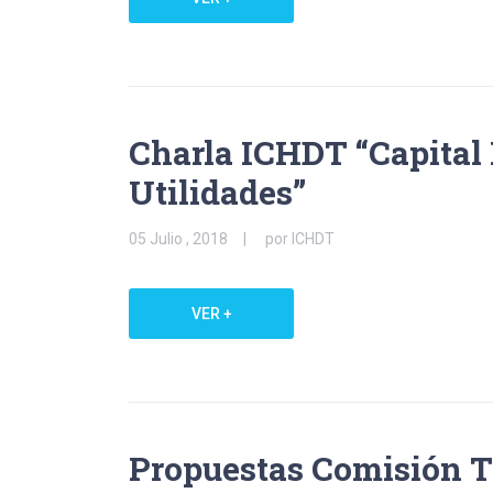
Charla ICHDT “Capital 
Utilidades”
05 Julio , 2018
por ICHDT
VER +
Propuestas Comisión T