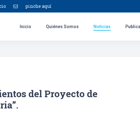
cio
pinche aquí
Inicio
Quiénes Somos
Noticias
Public
entos del Proyecto de
ia”.