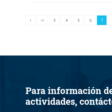
3
4
5
6
7
Para información d
actividades, contác